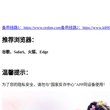
备用线路
1
：
https://www.rznbm.com
备用线路
2
：
https://www.k89
推荐浏览器：
谷歌、Safari、火狐、Edge
温馨提示：
为了您的隐私安全，请勿与"国家反诈中心"APP同设备使用！