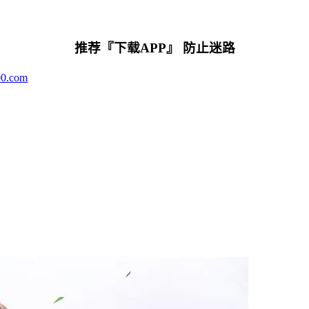
推荐『下载APP』 防止迷路
00.com