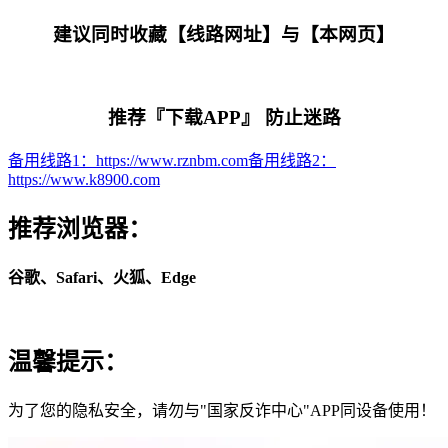
建议同时收藏【线路网址】与【本网页】
推荐『下载APP』 防止迷路
备用线路
1
：
https://www.rznbm.com
备用线路
2
：
https://www.k8900.com
推荐浏览器：
谷歌、Safari、火狐、Edge
温馨提示：
为了您的隐私安全，请勿与"国家反诈中心"APP同设备使用！