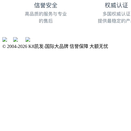
© 2004-
2026
K8凯发-国际大品牌 信誉保障 大额无忧