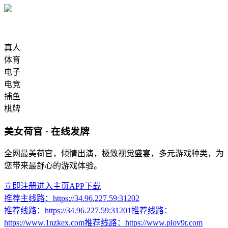
真人
体育
电子
电竞
捕鱼
棋牌
美女荷官 · 在线发牌
全网最美荷官，倾情出演，极致视觉盛宴，多元游戏种类，为
您带来最舒心的游戏体验。
立即注册
进入主页
APP下载
推荐主线路：
https://34.96.227.59:31202
推荐线路：
https://34.96.227.59:31201
推荐线路：
https://www.1nzkex.com
推荐线路：
https://www.plov9r.com