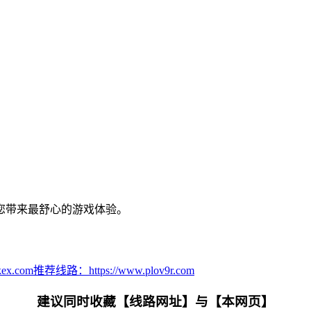
您带来最舒心的游戏体验。
kex.com
推荐线路：
https://www.plov9r.com
建议同时收藏【线路网址】与【本网页】