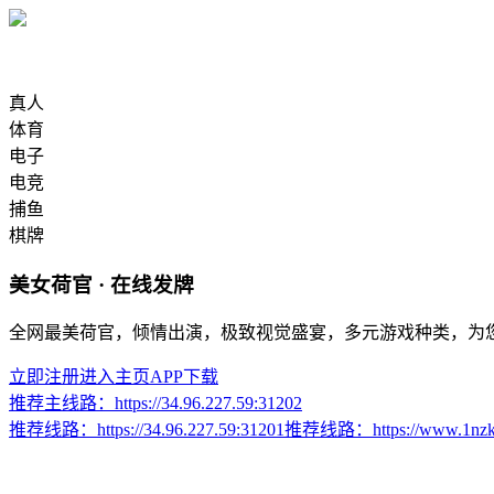
真人
体育
电子
电竞
捕鱼
棋牌
美女荷官 · 在线发牌
全网最美荷官，倾情出演，极致视觉盛宴，多元游戏种类，为
立即注册
进入主页
APP下载
推荐主线路：
https://34.96.227.59:31202
推荐线路：
https://34.96.227.59:31201
推荐线路：
https://www.1nz