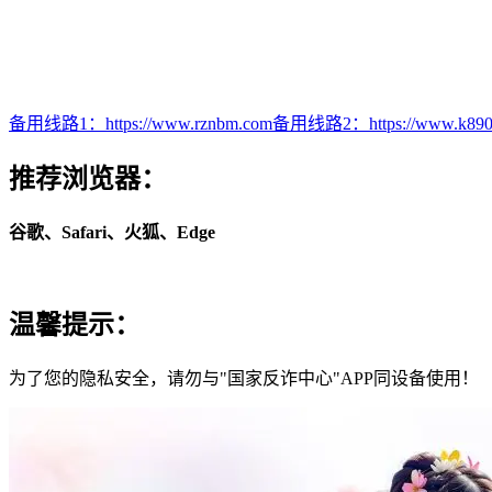
备用线路
1
：
https://www.rznbm.com
备用线路
2
：
https://www.k89
推荐浏览器：
谷歌、Safari、火狐、Edge
温馨提示：
为了您的隐私安全，请勿与"国家反诈中心"APP同设备使用！